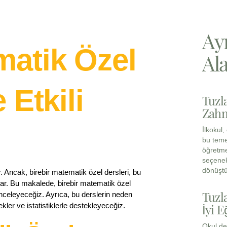
Ay
matik Özel
Ala
 Etkili
Tuzl
Zahm
İlkokul
bu teme
öğretme
seçenek
dönüştü
ir. Ancak, birebir matematik özel dersleri, bu
nar. Bu makalede, birebir matematik özel
Tuzl
i inceleyeceğiz. Ayrıca, bu derslerin neden
kler ve istatistiklerle destekleyeceğiz.
İyi E
Okul de