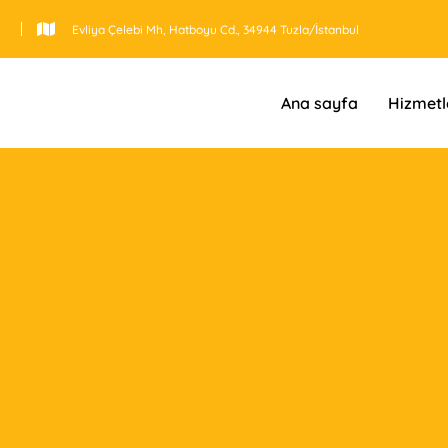
Evliya Çelebi Mh, Hatboyu Cd., 34944 Tuzla/İstanbul
Ana sayfa
Hizmetl