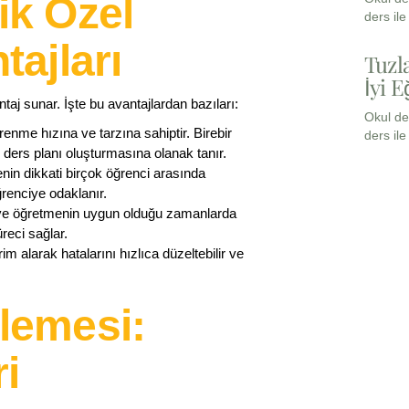
ik Özel
ders il
tajları
Tuzl
İyi E
taj sunar. İşte bu avantajlardan bazıları:
Okul de
renme hızına ve tarzına sahiptir. Birebir
ders il
e ders planı oluşturmasına olanak tanır.
in dikkati birçok öğrenci arasında
ğrenciye odaklanır.
n ve öğretmenin uygun olduğu zamanlarda
reci sağlar.
im alarak hatalarını hızlıca düzeltebilir ve
lemesi:
i