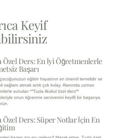
rıca Keyif
bilirsiniz
a Özel Ders: En İyi Öğretmenlerle
etsiz Başarı
, çocuğunuzun eğitim hayatının en önemli temelidir ve
li sağlam atmak artık çok kolay. Alanında uzman
nlerle sunulan **Tuzla ilkokul özel ders**
leriyle onun öğrenme serüvenini keyifli bir başarıya
rün.
a Özel Ders: Süper Notlar İçin En
ğitim
rsleri bazen zor mu geliyor? Merak etme, Tuzla özel