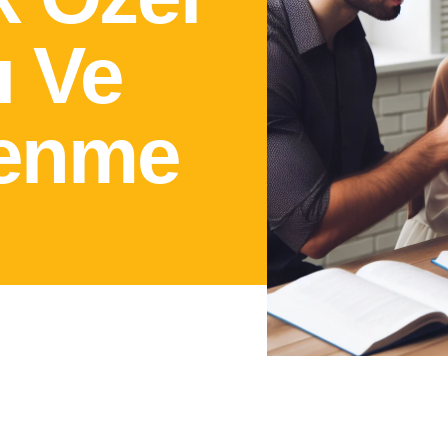
ı Ve
renme