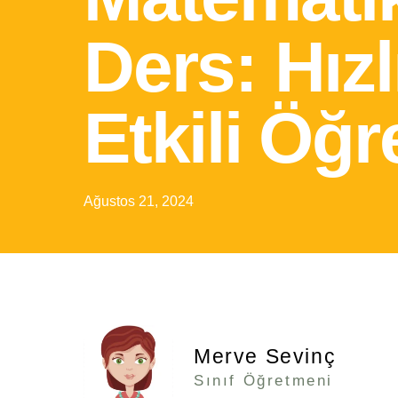
Ders: Hızl
Etkili Öğ
Ağustos 21, 2024
Merve Sevinç
Sınıf Öğretmeni