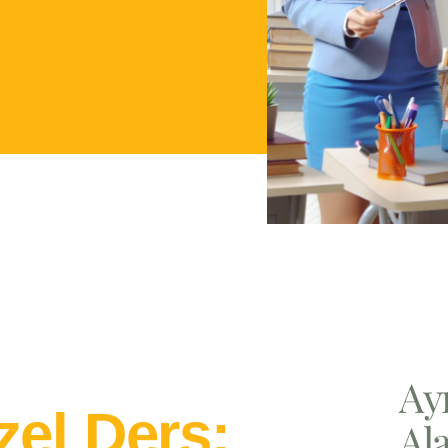
Ay
el Ders:
Ala