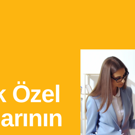
k Özel
arının