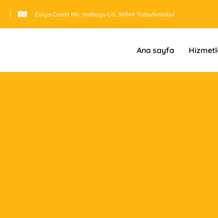
Evliya Çelebi Mh, Hatboyu Cd., 34944 Tuzla/İstanbul
Ana sayfa
Hizmetl