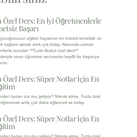
a Özel Ders: En İyi Öğretmenlerle
etsiz Başarı
, çocuğunuzun eğitim hayatının en önemli temelidir ve
li sağlam atmak artık çok kolay. Alanında uzman
nlerle sunulan **Tuzla ilkokul özel ders**
leriyle onun öğrenme serüvenini keyifli bir başarıya
rün.
a Özel Ders: Süper Notlar İçin En
ğitim
rsleri bazen zor mu geliyor? Merak etme, Tuzla özel
e öğrenmek artık çok daha eğlenceli ve kolay
a Özel Ders: Süper Notlar İçin En
ğitim
rsleri bazen zor mu geliyor? Merak etme, Tuzla özel