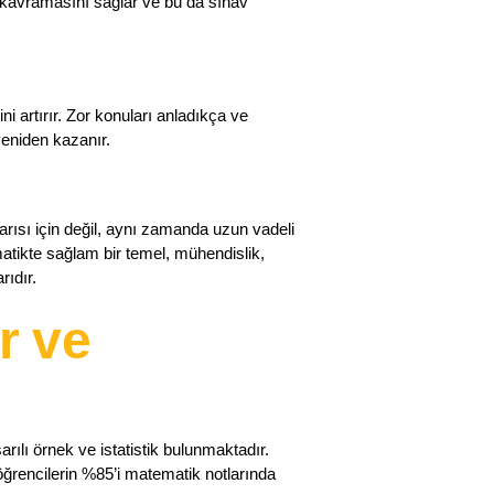
i kavramasını sağlar ve bu da sınav
i artırır. Zor konuları anladıkça ve
yeniden kazanır.
arısı için değil, aynı zamanda uzun vadeli
atikte sağlam bir temel, mühendislik,
rıdır.
r ve
rılı örnek ve istatistik bulunmaktadır.
öğrencilerin %85’i matematik notlarında