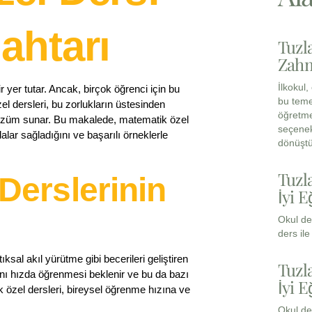
ahtarı
Tuzl
Zahm
İlkokul
yer tutar. Ancak, birçok öğrenci için bu
bu teme
zel dersleri, bu zorlukların üstesinden
öğretme
 çözüm sunar. Bu makalede, matematik özel
seçenek
lar sağladığını ve başarılı örneklerle
dönüştü
Tuzl
Derslerinin
İyi E
Okul de
ders il
al akıl yürütme gibi becerileri geliştiren
Tuzl
aynı hızda öğrenmesi beklenir ve bu da bazı
İyi E
k özel dersleri, bireysel öğrenme hızına ve
Okul de