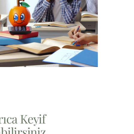
rıca Keyif
bilirsiniz