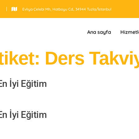
Evliya Çelebi Mh, Hatboyu Cd., 34944 Tuzla/İstanbul
Ana sayfa
Hizmetl
tiket:
Ders Takvi
En İyi Eğitim
En İyi Eğitim