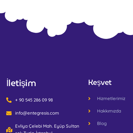
İletişim
Keşvet
Hizmetlerimiz
+ 90 545 286 09 98
Hakkımızda
info@entegresis.com
Blog
Evliya Çelebi Mah. Eyüp Sultan