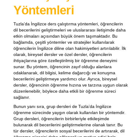
Yöntemleri
Tuzla’da İngilizce ders çalıştırma yöntemleri, öğrencilerin
dil becerilerini geliştirmeleri ve uluslararası iletişimde daha
etkin olmaları açısından büyük önem taşımaktadır. Bu
bağlamda, çeşitli yöntemler ve stratejiler kullanılarak
öğrencilerin İngilizce diline olan hakimiyetleri artırılabilir. İlk
olarak, bireysel dersler ve özel dersler, öğrencilerin
ihtiyaçlarına göre özelleştirilmiş bir öğrenme deneyimi
sunar. Bu yöntem, öğrencinin zayıf olduğu alanlara
odaklanarak, dil bilgisi, kelime dağarcığı ve konuşma
becerilerini geliştirmeye yardımcı olur. Ayrıca, bireysel
dersler, öğrencinin öğrenme hızına ve tarzına uygun olarak
düzenlenebilir, böylece daha etkili bir öğrenme süreci
sağlanır.
Bunun yanı sıra, grup dersleri de Tuzla’da İngilizce
öğrenme sürecinde yaygın olarak kullanılan bir yöntemdir.
Grup dersleri, öğrencilerin birbirleriyle etkileşimde
bulunarak dil becerilerini geliştirmelerine olanak tanır. Bu
tür dersler, öğrencilerin sosyal becerilerini de artırarak, dil
öğrenme sürecini daha eğlenceli ve motive edici hale