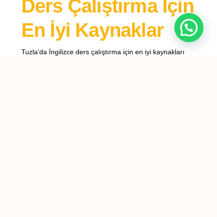
Ders Çalıştırma İçin
En İyi Kaynaklar
Tuzla’da İngilizce ders çalıştırma için en iyi kaynakları
arayanlar için, çeşitli seçenekler mevcuttur. Bu kaynaklar,
öğrencilerin dil becerilerini geliştirmelerine yardımcı olmak
amacıyla tasarlanmıştır ve her biri farklı öğrenme stillerine
hitap eder. İlk olarak, dil okulları ve özel dersler, kişisel ilgi
ve rehberlik sunarak öğrencilerin İngilizce dilinde daha hızlı
ilerlemelerini sağlar. Tuzla’da birçok dil okulu, deneyimli
öğretmenler ve kapsamlı müfredatları ile dikkat
çekmektedir. Bu okullar, öğrencilerin dil bilgisi, kelime
dağarcığı, konuşma ve dinleme becerilerini geliştirmelerine
yardımcı olur.
Bunun yanı sıra, online kaynaklar da İngilizce öğrenmek
isteyenler için oldukça faydalıdır. İnternet üzerinde birçok
ücretsiz ve ücretli platform, interaktif dersler, videolar ve
alıştırmalar sunmaktadır. Bu platformlar, öğrencilerin kendi
hızlarında öğrenmelerine olanak tanır ve esnek bir
öğrenme ortamı sağlar. Örneğin, Duolingo, Memrise ve