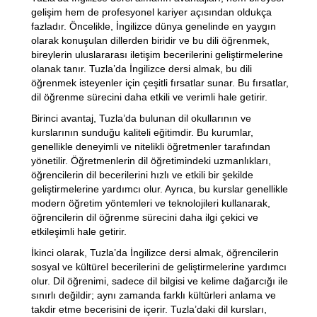
gelişim hem de profesyonel kariyer açısından oldukça
fazladır. Öncelikle, İngilizce dünya genelinde en yaygın
olarak konuşulan dillerden biridir ve bu dili öğrenmek,
bireylerin uluslararası iletişim becerilerini geliştirmelerine
olanak tanır. Tuzla’da İngilizce dersi almak, bu dili
öğrenmek isteyenler için çeşitli fırsatlar sunar. Bu fırsatlar,
dil öğrenme sürecini daha etkili ve verimli hale getirir.
Birinci avantaj, Tuzla’da bulunan dil okullarının ve
kurslarının sunduğu kaliteli eğitimdir. Bu kurumlar,
genellikle deneyimli ve nitelikli öğretmenler tarafından
yönetilir. Öğretmenlerin dil öğretimindeki uzmanlıkları,
öğrencilerin dil becerilerini hızlı ve etkili bir şekilde
geliştirmelerine yardımcı olur. Ayrıca, bu kurslar genellikle
modern öğretim yöntemleri ve teknolojileri kullanarak,
öğrencilerin dil öğrenme sürecini daha ilgi çekici ve
etkileşimli hale getirir.
İkinci olarak, Tuzla’da İngilizce dersi almak, öğrencilerin
sosyal ve kültürel becerilerini de geliştirmelerine yardımcı
olur. Dil öğrenimi, sadece dil bilgisi ve kelime dağarcığı ile
sınırlı değildir; aynı zamanda farklı kültürleri anlama ve
takdir etme becerisini de içerir. Tuzla’daki dil kursları,