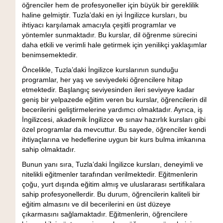
öğrenciler hem de profesyoneller için büyük bir gereklilik
haline gelmiştir. Tuzla’daki en iyi İngilizce kursları, bu
ihtiyacı karşılamak amacıyla çeşitli programlar ve
yöntemler sunmaktadır. Bu kurslar, dil öğrenme sürecini
daha etkili ve verimli hale getirmek için yenilikçi yaklaşımlar
benimsemektedir.
Öncelikle, Tuzla’daki İngilizce kurslarının sunduğu
programlar, her yaş ve seviyedeki öğrencilere hitap
etmektedir. Başlangıç seviyesinden ileri seviyeye kadar
geniş bir yelpazede eğitim veren bu kurslar, öğrencilerin dil
becerilerini geliştirmelerine yardımcı olmaktadır. Ayrıca, iş
İngilizcesi, akademik İngilizce ve sınav hazırlık kursları gibi
özel programlar da mevcuttur. Bu sayede, öğrenciler kendi
ihtiyaçlarına ve hedeflerine uygun bir kurs bulma imkanına
sahip olmaktadır.
Bunun yanı sıra, Tuzla’daki İngilizce kursları, deneyimli ve
nitelikli eğitmenler tarafından verilmektedir. Eğitmenlerin
çoğu, yurt dışında eğitim almış ve uluslararası sertifikalara
sahip profesyonellerdir. Bu durum, öğrencilerin kaliteli bir
eğitim almasını ve dil becerilerini en üst düzeye
çıkarmasını sağlamaktadır. Eğitmenlerin, öğrencilere