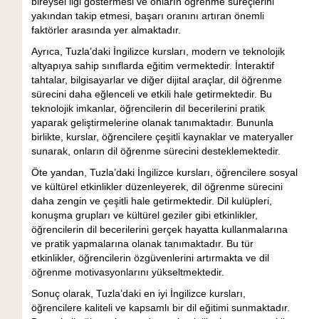
bireysel ilgi göstermesi ve onların öğrenme süreçlerini
yakından takip etmesi, başarı oranını artıran önemli
faktörler arasında yer almaktadır.
Ayrıca, Tuzla’daki İngilizce kursları, modern ve teknolojik
altyapıya sahip sınıflarda eğitim vermektedir. İnteraktif
tahtalar, bilgisayarlar ve diğer dijital araçlar, dil öğrenme
sürecini daha eğlenceli ve etkili hale getirmektedir. Bu
teknolojik imkanlar, öğrencilerin dil becerilerini pratik
yaparak geliştirmelerine olanak tanımaktadır. Bununla
birlikte, kurslar, öğrencilere çeşitli kaynaklar ve materyaller
sunarak, onların dil öğrenme sürecini desteklemektedir.
Öte yandan, Tuzla’daki İngilizce kursları, öğrencilere sosyal
ve kültürel etkinlikler düzenleyerek, dil öğrenme sürecini
daha zengin ve çeşitli hale getirmektedir. Dil kulüpleri,
konuşma grupları ve kültürel geziler gibi etkinlikler,
öğrencilerin dil becerilerini gerçek hayatta kullanmalarına
ve pratik yapmalarına olanak tanımaktadır. Bu tür
etkinlikler, öğrencilerin özgüvenlerini artırmakta ve dil
öğrenme motivasyonlarını yükseltmektedir.
Sonuç olarak, Tuzla’daki en iyi İngilizce kursları,
öğrencilere kaliteli ve kapsamlı bir dil eğitimi sunmaktadır.