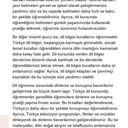
yeni kelimeleri görsel ve işitsel olarak pekiştirmenize
yardımcı olur ve bu sayede kelimeleri daha hızlı ve kalıcı
bir şekilde öğrenebilirsiniz. Ayrıca, dil kursunda
öğrendiğiniz kelimeleri günlük yaşamınızda kullanarak
pratiğe dökmek, öğrenme sürecinizi hızlandıracaktır.
Bir diğer önemli ipucu ise, dil bilgisi kurallarını öğrenmektir.
Türkçe dil bilgisi, başlangıçta karmaşık görünebilir, ancak
temel kuralları öğrendikten sonra dilin mantığını kavramak
daha kolay hale gelir. Dil kursunda verilen dil bilgisi
derslerine düzenli olarak katılmak ve bu derslerde
öğrendiklerinizi tekrar etmek, dil bilgisi kurallarını daha iyi
anlamanızı sağlar. Ayrıca, dil bilgisi kitapları ve çevrimiçi
kaynaklar da bu süreçte size yardımcı olabilir.
Dil öğrenme sürecinde dinleme ve konuşma becerilerini
geliştirmek de büyük önem taşır. Türkçe dil kursunda,
öğretmenler genellikle öğrencilere dinleme ve konuşma
pratiği yapma fırsatı sunar. Bu fırsatları değerlendirerek,
Türkçe’yi daha akıcı bir şekilde konuşmayı öğrenebilirsiniz.
Ayrıca, Türkçe televizyon programları, filmler ve müzikler
dinleyerek de dinleme becerilerinizi geliştirebilirsiniz. Bu tür
materyaller, dilin doğal akışını ve telaffuzunu anlamanıza