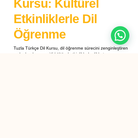
Kursu: Kültürel
Etkinliklerle Dil
Öğrenme
Tuzla Türkçe Dil Kursu, dil öğrenme sürecini zenginleştiren
ve hızlandıran çeşitli kültürel etkinliklerle dikkat
çekmektedir. Bu kurs, sadece dil bilgisi ve kelime dağarcığı
öğretmekle kalmayıp, aynı zamanda öğrencilerin Türk
kültürünü derinlemesine anlamalarını sağlamaktadır. Bu
bağlamda, dil öğrenme sürecine entegre edilen kültürel
etkinlikler, öğrencilerin dil becerilerini geliştirmelerine ve
Türk toplumuna daha iyi uyum sağlamalarına yardımcı
olmaktadır.
Öncelikle, Tuzla Türkçe Dil Kursu’nda düzenlenen kültürel
etkinlikler, öğrencilerin dil pratiği yapmalarına olanak
tanıyan çeşitli aktiviteler içermektedir. Örneğin, Türk
mutfağına dair atölye çalışmaları, öğrencilerin hem Türk
yemeklerini öğrenmelerini hem de bu süreçte Türkçe
konuşma pratiği yapmalarını sağlamaktadır. Bu tür