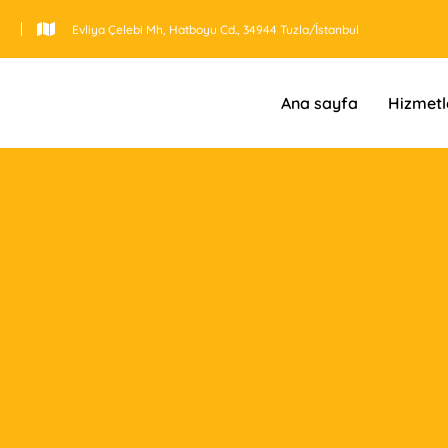
Evliya Çelebi Mh, Hatboyu Cd., 34944 Tuzla/İstanbul
Ana sayfa
Hizmetl