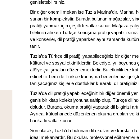
genişletebilirsiniz.
Bir diğer önemli mekan ise Tuzla Marina’dır. Marina, 
sunan bir komplekstir. Burada bulunan mağazalar, sin
pratiği yapmak için çeşitli fırsatlar sunar. Mağaza çal
biletinizi alırken Türkçe konuşma pratiği yapabilirsiniz
ve konserler, dil pratiği yaparken aynı zamanda kültür
tanır.
Tuzla’da Türkçe dil pratiği yapabileceğiniz bir diğer m
kültürel ve sosyal etkinliklerdir. Belediye, yıl boyunca 
atölye çalışmaları düzenlemektedir. Bu etkinliklere kat
edinebilir hem de Türkçe konuşma becerilerinizi geliştire
tanışacağınız kişilerle dostluklar kurarak, dil pratiğinizi
Tuzla’da dil pratiği yapabileceğiniz bir diğer önemli y
geniş bir kitap koleksiyonuna sahip olup, Türkçe dilinde
doludur. Burada, okuma pratiği yaparak dil bilginizi artır
Ayrıca, kütüphanede düzenlenen okuma grupları ve kitap
harika fırsatlar sunar.
Son olarak, Tuzla’da bulunan dil okulları ve kurslar da 
ideal mekanlardır. Bu okullar, profesyonel eğitmenler e