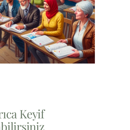
rıca Keyif
bilirsiniz