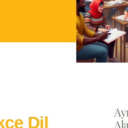
Ay
kçe Dil
Ala