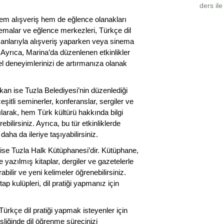
ders il
hem alışveriş hem de eğlence olanakları
emalar ve eğlence merkezleri, Türkçe dil
ışanlarıyla alışveriş yaparken veya sinema
. Ayrıca, Marina’da düzenlenen etkinlikler
el deneyimlerinizi de artırmanıza olanak
ekan ise Tuzla Belediyesi’nin düzenlediği
çeşitli seminerler, konferanslar, sergiler ve
ılarak, hem Türk kültürü hakkında bilgi
bilirsiniz. Ayrıca, bu tür etkinliklerde
 daha da ileriye taşıyabilirsiniz.
er ise Tuzla Halk Kütüphanesi’dir. Kütüphane,
 yazılmış kitaplar, dergiler ve gazetelerle
abilir ve yeni kelimeler öğrenebilirsiniz.
 kulüpleri, dil pratiği yapmanız için
Türkçe dil pratiği yapmak isteyenler için
şliğinde dil öğrenme sürecinizi